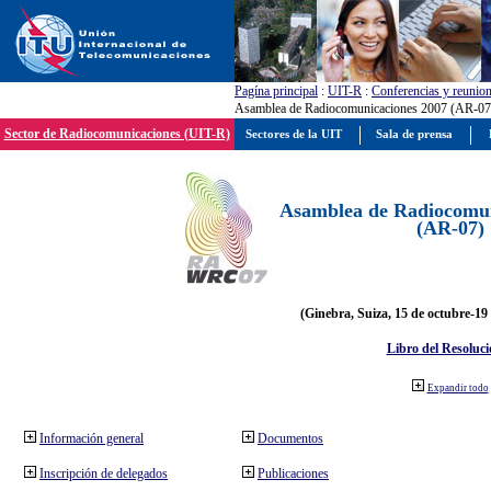
Pagína principal
:
UIT-R
:
Conferencias y reunio
Asamblea de Radiocomunicaciones 2007 (AR-07
Sector de Radiocomunicaciones (UIT-R)
Sectores de la UIT
Sala de prensa
Asamblea de Radiocomun
(AR-07)
(Ginebra, Suiza, 15 de octubre-19
Libro del Resoluci
Expandir todo
Información general
Documentos
Inscripción de delegados
Publicaciones