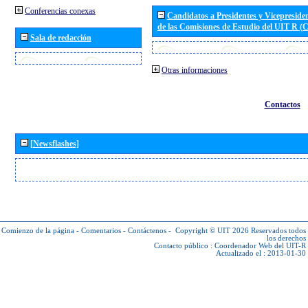
Conferencias conexas
Candidatos a Presidentes y Vicepreside
de las Comisiones de Estudio del UIT R 
Sala de redacción
Otras informaciones
Contactos
[Newsflashes]
Comienzo de la página
-
Comentarios
-
Contáctenos
-
Copyright © UIT 2026
Reservados todos
los derechos
Contacto público :
Coordenador Web del UIT-R
Actualizado el : 2013-01-30