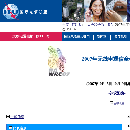
主页
:
ITU-R
； :
大会和会议
; :
RA
: 2007
会(RA-07)
无线电通信部门(ITU-R)
国际电联三大部门
新闻室
各项活动
2007年无线电通信全会(
(2007年10月15日-10月19日
«决议汇编»
全部收缩
一般信息
代表注册