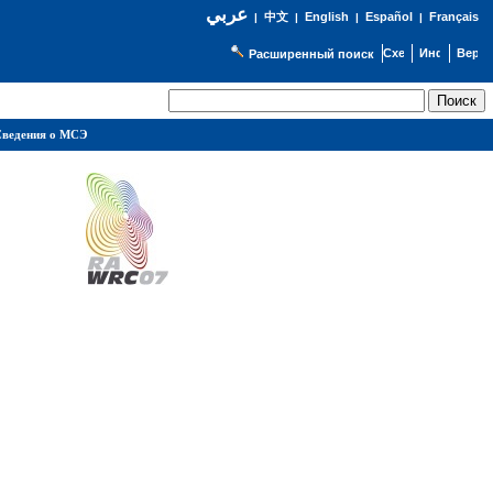
عربي
English
Español
Français
|
中文
|
|
|
Расширенный поиск
ведения о МСЭ