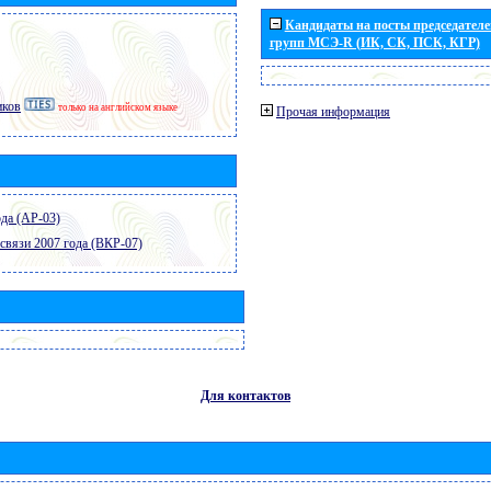
Кандидаты на посты председателей
групп МСЭ-R (ИК, СК, ПСК, КГР)
иков
только на английском языке
Прочая информация
да (АР-03)
связи 2007 года (ВКР-07)
Для контактов