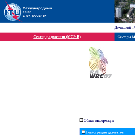
Домашний
:
Сектор радиосвязи (МСЭ-R)
Секторы 
Общая информация
Регистрация делегатов