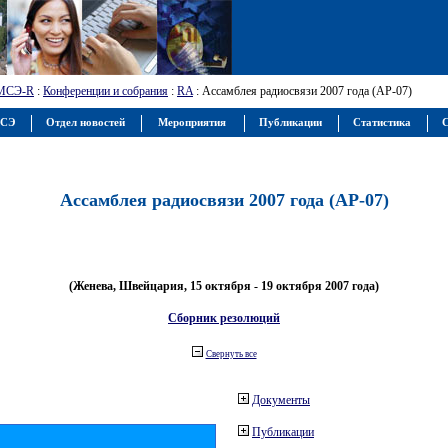
МСЭ-R
:
Конференции и собрания
:
RA
: Ассамблея радиосвязи 2007 года (АР-07)
МСЭ
Отдел новостей
Мероприятия
Публикации
Статистика
С
Ассамблея радиосвязи 2007 года (АР-07)
(Женева, Швейцария, 15 октября - 19 октября 2007 года)
Сборник резолюций
Свернуть все
Документы
Публикации