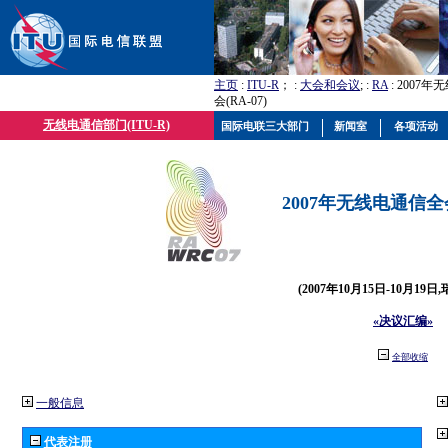
主页
:
ITU-R
； :
大会和会议
; :
RA
: 2007
会(RA-07)
无线电通信部门(ITU-R)
国际电联三大部门
新闻室
各项活动
2007年无线电通信全会(
(2007年10月15日-10月19日
«决议汇编»
全部收缩
一般信息
代表注册