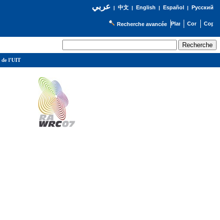
عربي
English
Español
Русский
|
中文
|
|
|
Recherche avancée
 de l'UIT