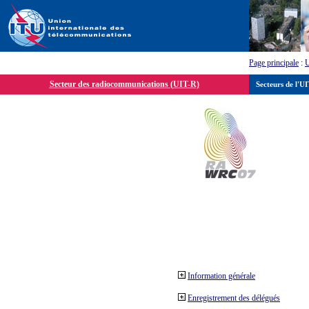
Page principale
:
Secteur des radiocommunications (UIT-R)
Secteurs de l'U
Information générale
Enregistrement des délégués