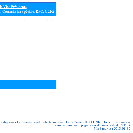
de Vice-Présidents
E, Commission spéciale, RPC, GCR)
ut de page
-
Commentaires
-
Contactez-nous
-
Droits d'auteur © UIT 2026
Tous droits réservés
Contact pour cette page :
Coordinateur Web de l'UIT-R
Mis à jour le : 2013-01-30