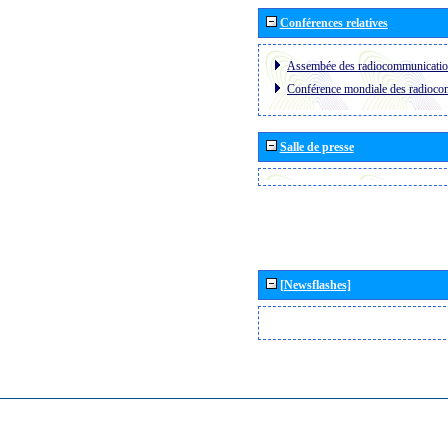
Conférences relatives
Assembée des radiocommunicati
Conférence mondiale des radioc
Salle de presse
[Newsflashes]