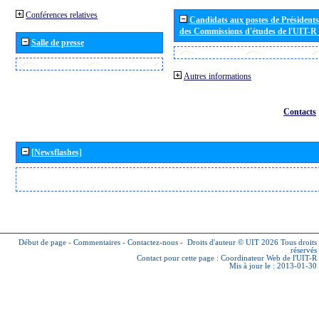
Conférences relatives
Candidats aux postes de Présidents 
des Commissions d'études de l'UIT-R
Salle de presse
Autres informations
Contacts
[Newsflashes]
Début de page
-
Commentaires
-
Contactez-nous
-
Droits d'auteur © UIT 2026
Tous droits
réservés
Contact pour cette page :
Coordinateur Web de l'UIT-R
Mis à jour le : 2013-01-30