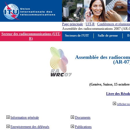
Page principale
:
UIT-R
:
Conférences et réunion
Assemblée des radiocommunications 2007 (AR-
Secteur des radiocommunications (UIT-
Secteurs de l'UIT
Salle de presse
E
R)
Assemblée des radiocom
(AR-07
(Genève, Suisse, 15 octobre
Livre des Résol
Afficher to
Information générale
Documents
Enregistrement des délégués
Publications