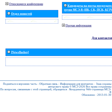
Относящиеся конференции
Кандидаты на посты председател
групп МСЭ-R (ИК, СК, ПСК, КГР)
Отдел новостей
Прочая информация
Для контакто
[Newsflashes]
Подняться в верхнюю часть
-
Обратная связь
-
Информация для контактов
-
Знак охраны
авторского права © МСЭ 2026
Все права сохранены
По вопросам, связанным с этой страницей, обращаться :
Координатор Web-страницы МСЭ-
R
Обновлено : 2013-01-30