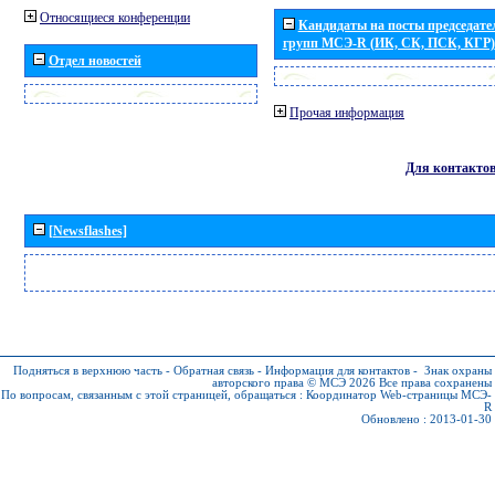
Относящиеся конференции
Кандидаты на посты председател
групп МСЭ-R (ИК, СК, ПСК, КГР)
Отдел новостей
Прочая информация
Для контакто
[Newsflashes]
Подняться в верхнюю часть
-
Обратная связь
-
Информация для контактов
-
Знак охраны
авторского права © МСЭ 2026
Все права сохранены
По вопросам, связанным с этой страницей, обращаться :
Координатор Web-страницы МСЭ-
R
Обновлено : 2013-01-30