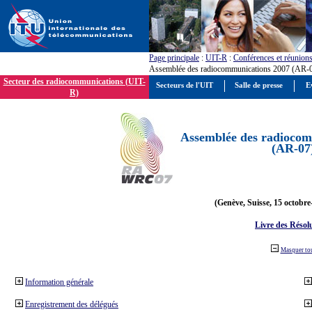
Page principale
:
UIT-R
:
Conférences et réunion
Assemblée des radiocommunications 2007 (AR-
Secteur des radiocommunications (UIT-
Secteurs de l'UIT
Salle de presse
E
R)
Assemblée des radiocom
(AR-07
(Genève, Suisse, 15 octobre
Livre des Résol
Masquer to
Information générale
Enregistrement des délégués