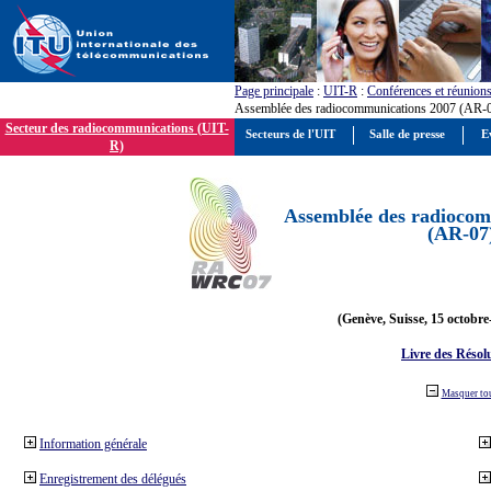
Page principale
:
UIT-R
:
Conférences et réunion
Assemblée des radiocommunications 2007 (AR-
Secteur des radiocommunications (UIT-
Secteurs de l'UIT
Salle de presse
E
R)
Assemblée des radiocom
(AR-07
(Genève, Suisse, 15 octobre
Livre des Résol
Masquer to
Information générale
Enregistrement des délégués