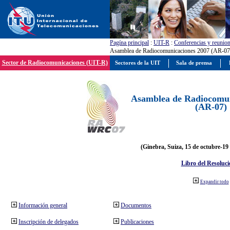
Pagína principal
:
UIT-R
:
Conferencias y reunio
Asamblea de Radiocomunicaciones 2007 (AR-07
Sector de Radiocomunicaciones (UIT-R)
Sectores de la UIT
Sala de prensa
Asamblea de Radiocomun
(AR-07)
(Ginebra, Suiza, 15 de octubre-19
Libro del Resoluci
Expandir todo
Información general
Documentos
Inscripción de delegados
Publicaciones