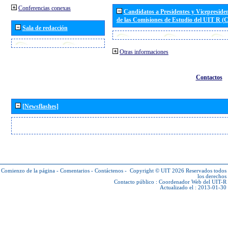
Conferencias conexas
Candidatos a Presidentes y Vicepreside
de las Comisiones de Estudio del UIT R 
Sala de redacción
Otras informaciones
Contactos
[Newsflashes]
Comienzo de la página
-
Comentarios
-
Contáctenos
-
Copyright © UIT 2026
Reservados todos
los derechos
Contacto público :
Coordenador Web del UIT-R
Actualizado el : 2013-01-30