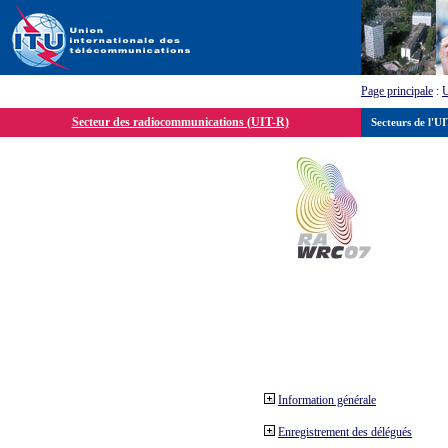
Page principale
:
Secteur des radiocommunications (UIT-R)
Secteurs de l'U
Information générale
Enregistrement des délégués