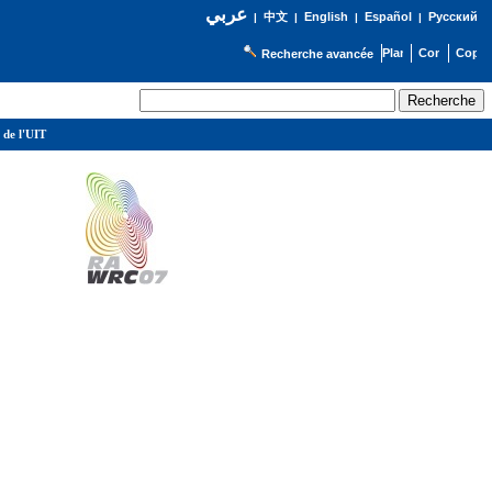
عربي
English
Español
Русский
|
中文
|
|
|
Recherche avancée
 de l'UIT