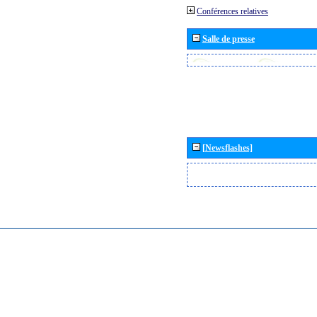
Conférences relatives
Salle de presse
[Newsflashes]