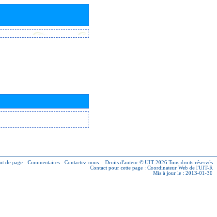
ut de page
-
Commentaires
-
Contactez-nous
-
Droits d'auteur © UIT 2026
Tous droits réservés
Contact pour cette page :
Coordinateur Web de l'UIT-R
Mis à jour le : 2013-01-30