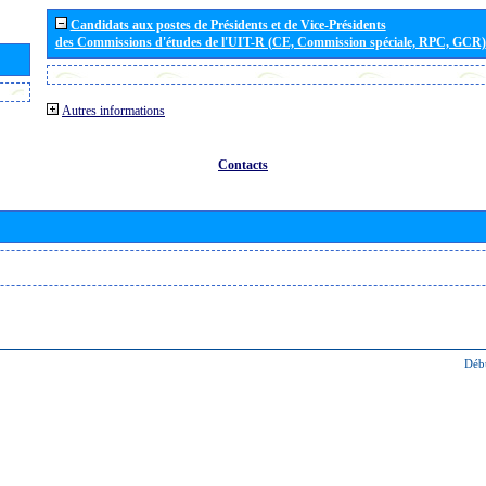
Candidats aux postes de Présidents et de Vice-Présidents
des Commissions d'études de l'UIT-R (CE, Commission spéciale, RPC, GCR)
Autres informations
Contacts
Déb