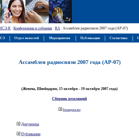
МСЭ-R
:
Конференции и собрания
:
RA
: Ассамблея радиосвязи 2007 года (АР-07)
МСЭ
Отдел новостей
Мероприятия
Публикации
Статистика
С
Ассамблея радиосвязи 2007 года (АР-07)
(Женева, Швейцария, 15 октября - 19 октября 2007 года)
Сборник резолюций
Расширить все
Документы
Публикации