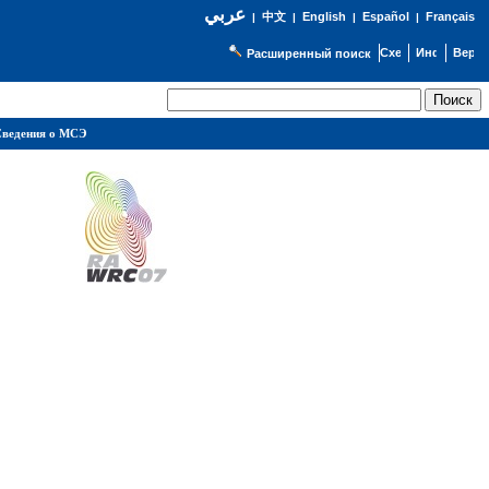
عربي
English
Español
Français
|
中文
|
|
|
Расширенный поиск
ведения о МСЭ