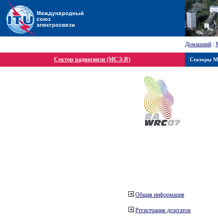
Домашний
:
Сектор радиосвязи (МСЭ-R)
Секторы 
Общая информация
Регистрация делегатов