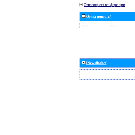
Относящиеся конференции
Отдел новостей
[Newsflashes]