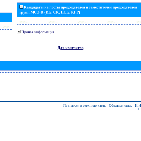
Кандидаты на посты председателей и заместителей председателей
групп МСЭ-R (ИК, СК, ПСК, КГР)
Прочая информация
Для контактов
Подняться в верхнюю часть
-
Обратная связь
-
Инф
П