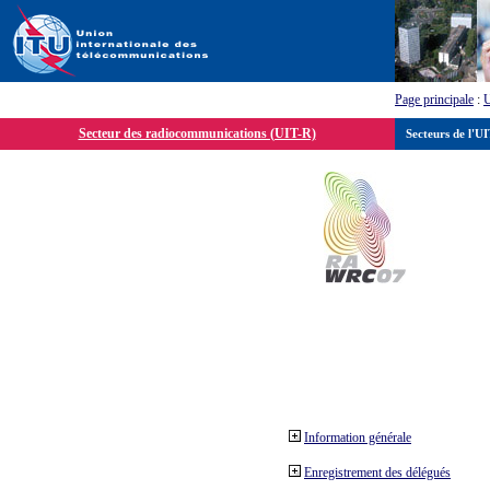
Page principale
:
Secteur des radiocommunications (UIT-R)
Secteurs de l'U
Information générale
Enregistrement des délégués