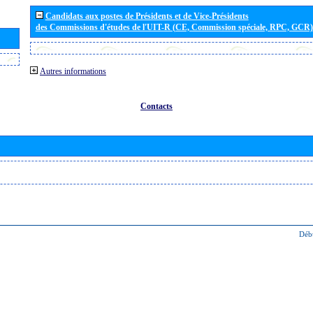
Candidats aux postes de Présidents et de Vice-Présidents
des Commissions d'études de l'UIT-R (CE, Commission spéciale, RPC, GCR)
Autres informations
Contacts
Déb