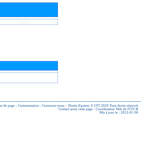
ut de page
-
Commentaires
-
Contactez-nous
-
Droits d'auteur © UIT 2026
Tous droits réservés
Contact pour cette page :
Coordinateur Web de l'UIT-R
Mis à jour le : 2013-01-30