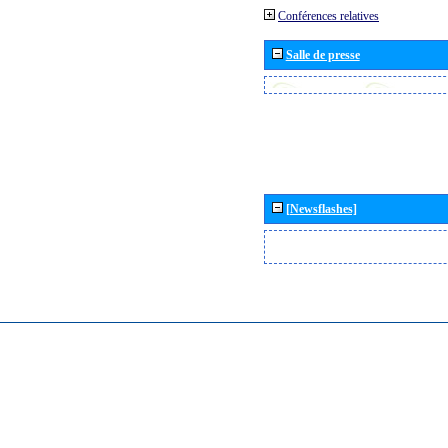
Conférences relatives
Salle de presse
[Newsflashes]