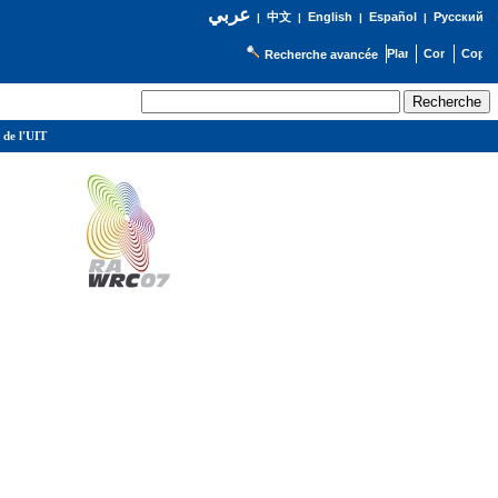
عربي
English
Español
Русский
|
中文
|
|
|
Recherche avancée
 de l'UIT