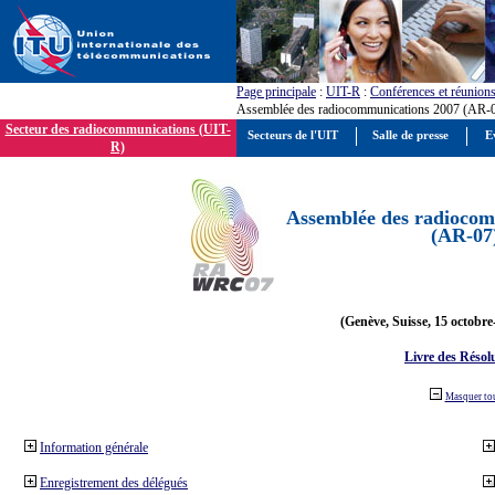
Page principale
:
UIT-R
:
Conférences et réunion
Assemblée des radiocommunications 2007 (AR-
Secteur des radiocommunications (UIT-
Secteurs de l'UIT
Salle de presse
E
R)
Assemblée des radiocom
(AR-07
(Genève, Suisse, 15 octobre
Livre des Résol
Masquer to
Information générale
Enregistrement des délégués