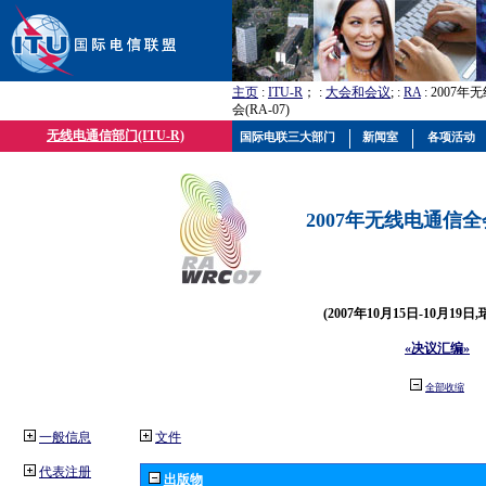
主页
:
ITU-R
； :
大会和会议
; :
RA
: 2007
会(RA-07)
无线电通信部门(ITU-R)
国际电联三大部门
新闻室
各项活动
2007年无线电通信全会(
(2007年10月15日-10月19日
«决议汇编»
全部收缩
一般信息
文件
代表注册
出版物