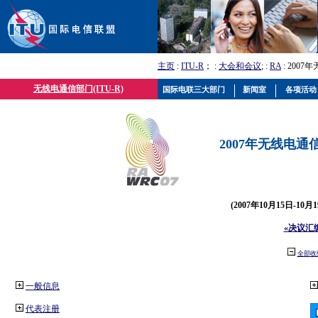
主页
:
ITU-R
； :
大会和会议
; :
RA
: 2007
无线电通信部门(ITU-R)
国际电联三大部门
新闻室
各项活动
2007年无线电通信
(2007年10月15日-10
«决议汇
全部收
一般信息
代表注册