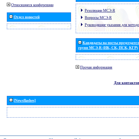
Относящиеся конференции
Резолюции МСЭ-R
Отдел новостей
Вопросы МСЭ-R
Руководящие указания для метод
Кандидаты на посты председател
групп МСЭ-R (ИК, СК, ПСК, КГР)
Прочая информация
Для контакто
[Newsflashes]