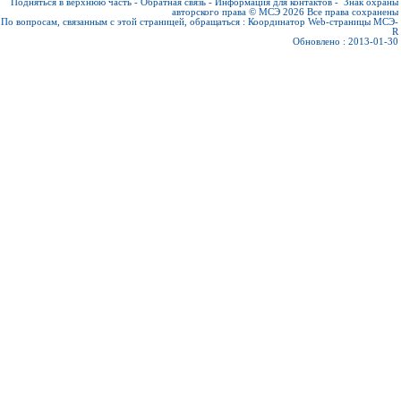
Подняться в верхнюю часть
-
Обратная связь
-
Информация для контактов
-
Знак охраны
авторского права © МСЭ 2026
Все права сохранены
По вопросам, связанным с этой страницей, обращаться :
Координатор Web-страницы МСЭ-
R
Обновлено : 2013-01-30