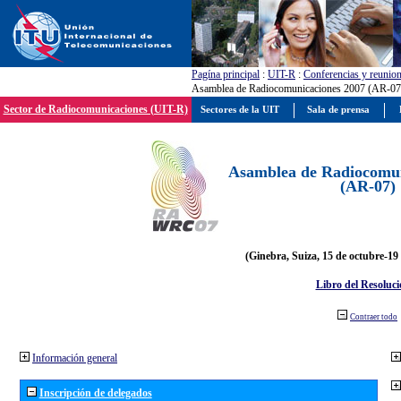
Pagína principal
:
UIT-R
:
Conferencias y reunio
Asamblea de Radiocomunicaciones 2007 (AR-07
Sector de Radiocomunicaciones (UIT-R)
Sectores de la UIT
Sala de prensa
Asamblea de Radiocomun
(AR-07)
(Ginebra, Suiza, 15 de octubre-19
Libro del Resoluci
Contraer todo
Información general
Inscripción de delegados