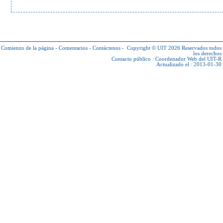
Comienzo de la página
-
Comentarios
-
Contáctenos
-
Copyright © UIT 2026
Reservados todos
los derechos
Contacto público :
Coordenador Web del UIT-R
Actualizado el : 2013-01-30