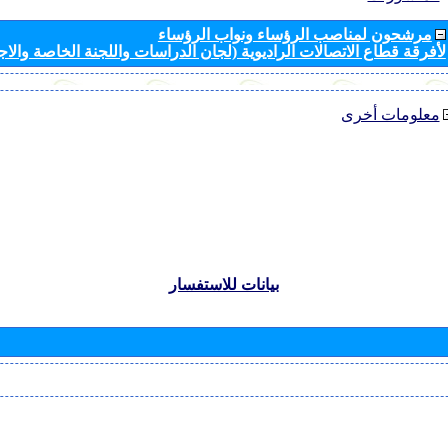
مرشحون لمناصب الرؤساء ونواب الرؤساء
لأفرقة قطاع الاتصالات الراديوية (لجان الدراسات واللجنة الخاصة والا
معلومات أخرى
بيانات للاستفسار