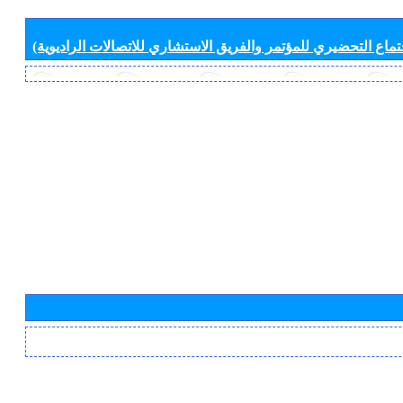
جتماع التحضيري للمؤتمر والفريق الاستشاري للاتصالات الراديوية)