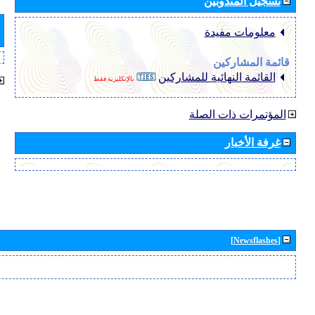
تسجيل المندوبين
معلومات مفيدة
قائمة المشاركين
القائمة النهائية للمشاركين
بالإنكليزية فقط
المؤتمرات ذات الصلة
غرفة الأخبار
[Newsflashes]