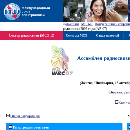
Домашний
:
МСЭ-R
:
Конференции и собрани
радиосвязи 2007 года (АР-07)
Сектор радиосвязи (МСЭ-R)
Секторы МСЭ
Отдел новостей
М
Ассамблея радиосвязи 
(Женева, Швейцария, 15 октября
Сборник рез
Свернуть
Общая информация
Регистрация делегатов