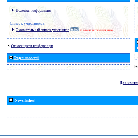
Полезная информация
Список участников
Окончательный список участников
только на английском языке
Относящиеся конференции
Отдел новостей
Для конта
[Newsflashes]