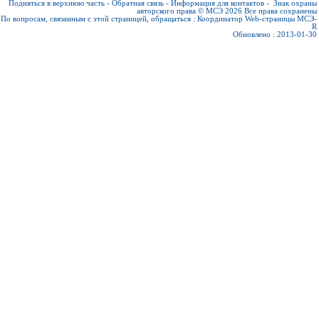
Подняться в верхнюю часть
-
Обратная связь
-
Информация для контактов
-
Знак охраны
авторского права © МСЭ 2026
Все права сохранены
По вопросам, связанным с этой страницей, обращаться :
Координатор Web-страницы МСЭ-
R
Обновлено : 2013-01-30