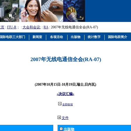
主页
:
ITU-R
； :
大会和会议
; :
RA
: 2007年无线电通信全会(RA-07)
国际电联三大部门
新闻室
各项活动
出版物
统计数字
国际电联简介
2007年无线电通信全会(RA-07)
(2007年10月15日-10月19日,瑞士,日内瓦)
«决议汇编»
全部收缩
文件
出版物