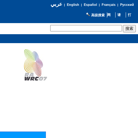
عربي
English
Español
Français
Русский
|
|
|
|
高级搜索