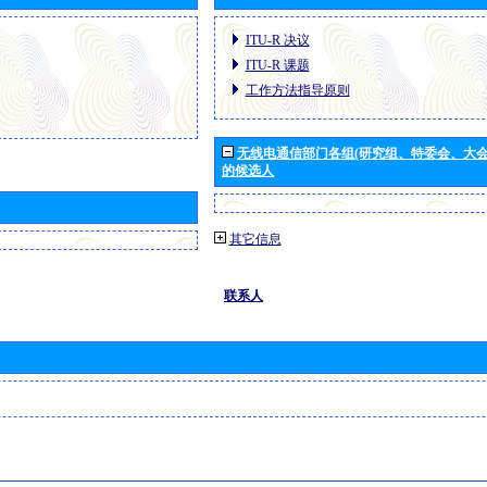
ITU-R 决议
ITU-R 课题
工作方法指导原则
无线电通信部门各组(研究组、特委会、大
的候选人
其它信息
联系人