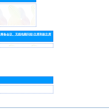
会筹备会议、无线电顾问组)主席和副主席