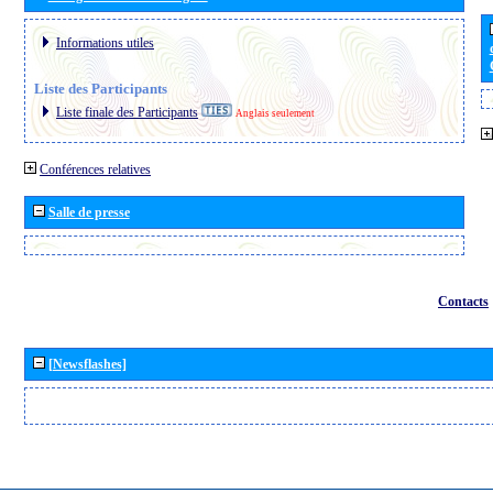
Informations utiles
Liste des Participants
Liste finale des Participants
Anglais seulement
Conférences relatives
Salle de presse
Contacts
[Newsflashes]