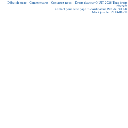
Début de page
-
Commentaires
-
Contactez-nous
-
Droits d'auteur © UIT 2026
Tous droits
réservés
Contact pour cette page :
Coordinateur Web de l'UIT-R
Mis à jour le : 2013-01-30