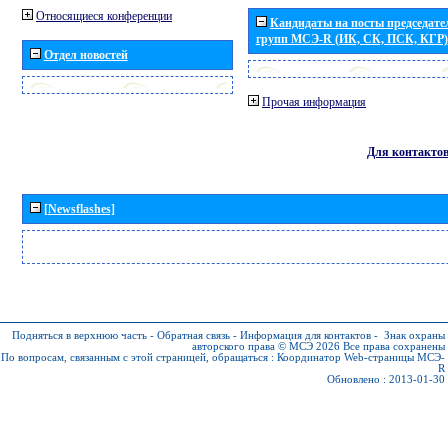
Относящиеся конференции
Кандидаты на посты председател
групп МСЭ-R (ИК, СК, ПСК, КГР)
Отдел новостей
Прочая информация
Для контакто
[Newsflashes]
Подняться в верхнюю часть
-
Обратная связь
-
Информация для контактов
-
Знак охраны
авторского права © МСЭ 2026
Все права сохранены
По вопросам, связанным с этой страницей, обращаться :
Координатор Web-страницы МСЭ-
R
Обновлено : 2013-01-30