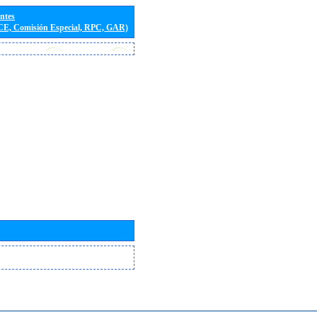
entes
(CE, Comisión Especial, RPC, GAR)