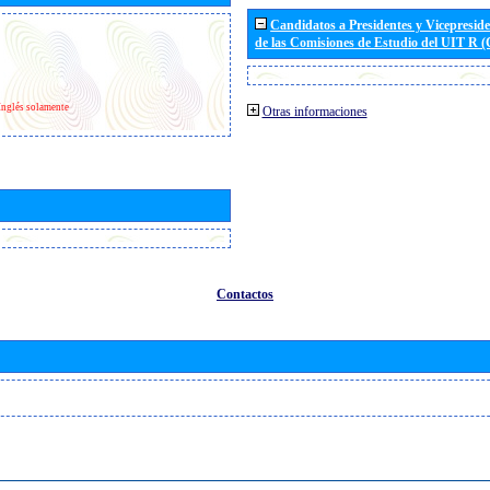
Candidatos a Presidentes y Vicepresid
de las Comisiones de Estudio del UIT R 
Inglés solamente
Otras informaciones
Contactos