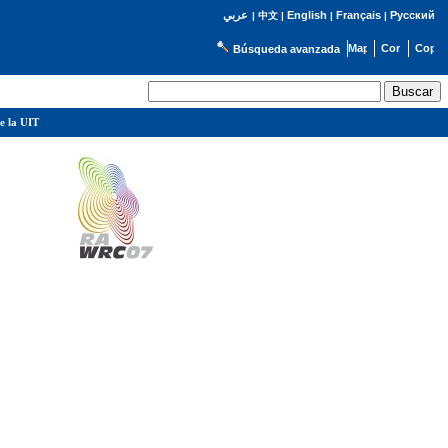
English
Français
Русский
عربي
|
中文
|
|
|
Búsqueda avanzada
e la UIT