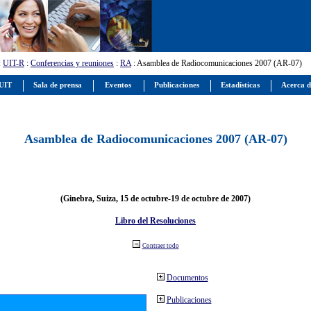
:
UIT-R
:
Conferencias y reuniones
:
RA
: Asamblea de Radiocomunicaciones 2007 (AR-07)
 UIT
Sala de prensa
Eventos
Publicaciones
Estadísticas
Acerca d
Asamblea de Radiocomunicaciones 2007 (AR-07)
(Ginebra, Suiza, 15 de octubre-19 de octubre de 2007)
Libro del Resoluciones
Contraer todo
Documentos
Publicaciones