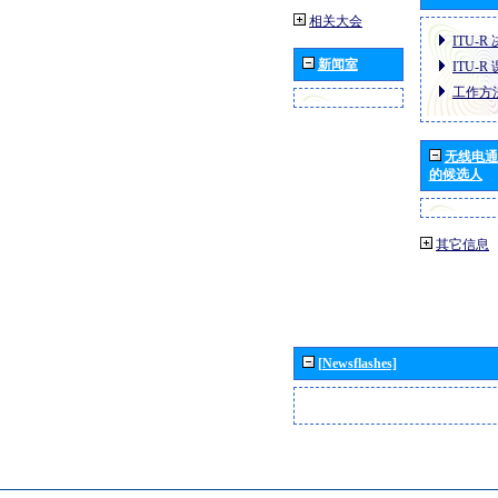
相关大会
ITU-R
新闻室
ITU-R
工作方
无线电通
的候选人
其它信息
[Newsflashes]