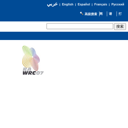
عربي
English
Español
Français
Русский
|
|
|
|
高级搜索