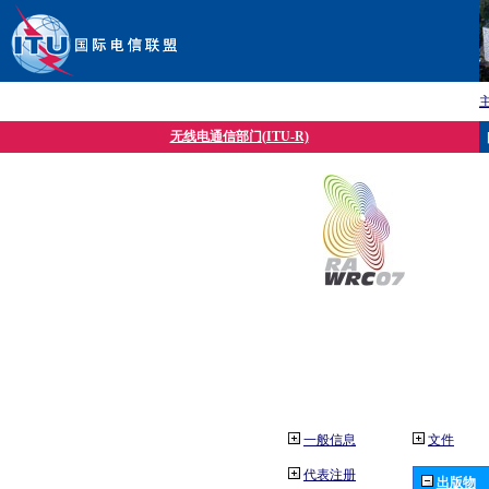
无线电通信部门(ITU-R)
一般信息
文件
代表注册
出版物