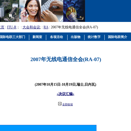
主页
:
ITU-R
； :
大会和会议
; :
RA
: 2007年无线电通信全会(RA-07)
国际电联三大部门
新闻室
各项活动
出版物
统计数字
国际电联简介
2007年无线电通信全会(RA-07)
(2007年10月15日-10月19日,瑞士,日内瓦)
«决议汇编»
全部收缩