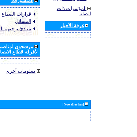
المنشورات
المؤتمرات ذات
الصلة
قرارات القطاع ‏ITU-R
المسائل
غرفة الأخبار
مبادئ توجيهية ل
مرشحون لمناصب 
لأفرقة قطاع الاتصال
معلومات أخرى
[Newsflashes]