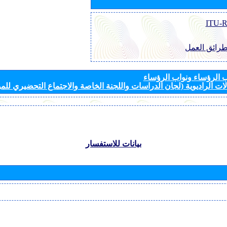
طرائق العمل
الرؤساء ونواب الرؤساء
ات الراديوية (لجان الدراسات واللجنة الخاصة والاجتماع التحضيري للمؤ
بيانات للاستفسار