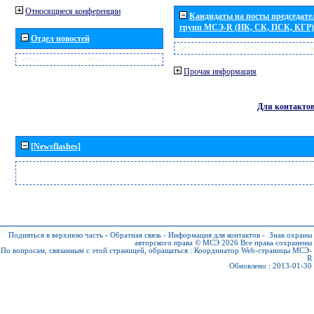
Относящиеся конференции
Кандидаты на посты председател
групп МСЭ-R (ИК, СК, ПСК, КГР)
Отдел новостей
Прочая информация
Для контакто
[Newsflashes]
Подняться в верхнюю часть
-
Обратная связь
-
Информация для контактов
-
Знак охраны
авторского права © МСЭ 2026
Все права сохранены
По вопросам, связанным с этой страницей, обращаться :
Координатор Web-страницы МСЭ-
R
Обновлено : 2013-01-30