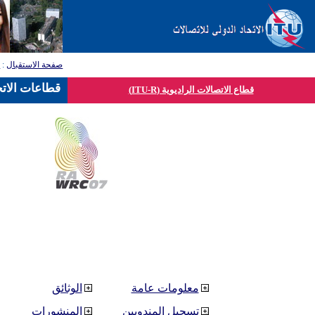
صفحة الاستقبال
:
ق
قطاعات الاتح
قطاع الاتصالات الراديوية (ITU-R)
معلومات عامة
الوثائق
تسجيل المندوبين
المنشورات