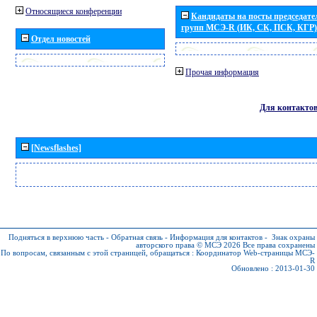
Относящиеся конференции
Кандидаты на посты председател
групп МСЭ-R (ИК, СК, ПСК, КГР)
Отдел новостей
Прочая информация
Для контакто
[Newsflashes]
Подняться в верхнюю часть
-
Обратная связь
-
Информация для контактов
-
Знак охраны
авторского права © МСЭ 2026
Все права сохранены
По вопросам, связанным с этой страницей, обращаться :
Координатор Web-страницы МСЭ-
R
Обновлено : 2013-01-30