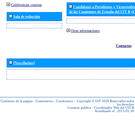
Conferencias conexas
Candidatos a Presidentes y Vicepreside
de las Comisiones de Estudio del UIT R 
Sala de redacción
Otras informaciones
Contactos
[Newsflashes]
Comienzo de la página
-
Comentarios
-
Contáctenos
-
Copyright © UIT 2026
Reservados todos
los derechos
Contacto público :
Coordenador Web del UIT-R
Actualizado el : 2013-01-30