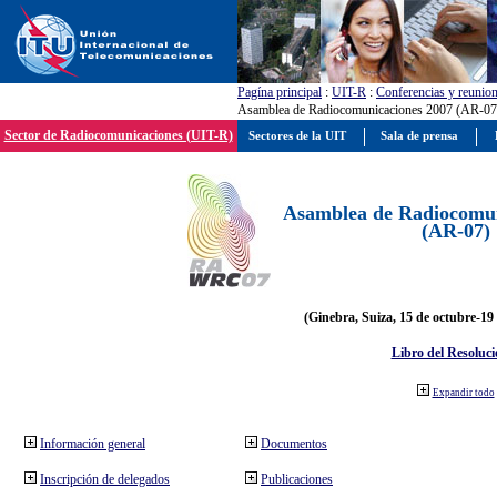
Pagína principal
:
UIT-R
:
Conferencias y reunio
Asamblea de Radiocomunicaciones 2007 (AR-07
Sector de Radiocomunicaciones (UIT-R)
Sectores de la UIT
Sala de prensa
Asamblea de Radiocomun
(AR-07)
(Ginebra, Suiza, 15 de octubre-19
Libro del Resoluci
Expandir todo
Información general
Documentos
Inscripción de delegados
Publicaciones