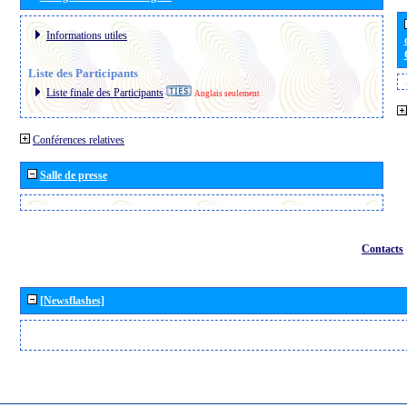
Informations utiles
Liste des Participants
Liste finale des Participants
Anglais seulement
Conférences relatives
Salle de presse
Contacts
[Newsflashes]