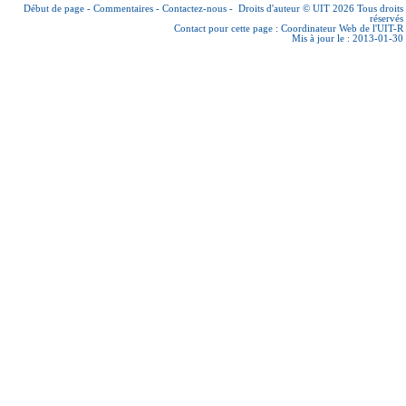
Début de page
-
Commentaires
-
Contactez-nous
-
Droits d'auteur © UIT 2026
Tous droits
réservés
Contact pour cette page :
Coordinateur Web de l'UIT-R
Mis à jour le : 2013-01-30