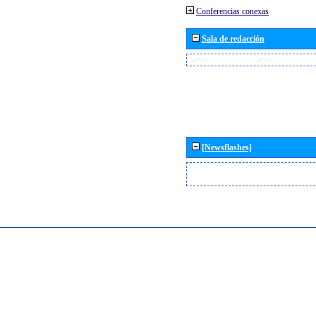
Conferencias conexas
Sala de redacción
[Newsflashes]