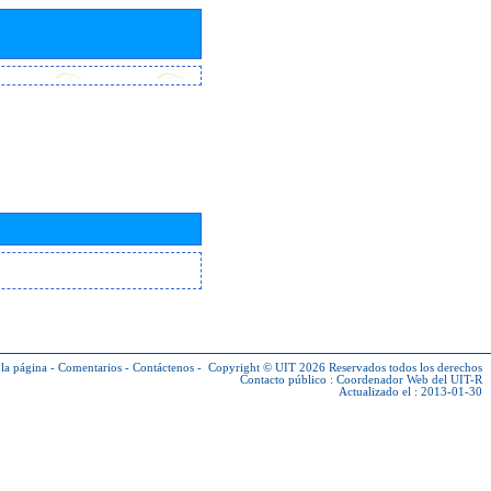
la página
-
Comentarios
-
Contáctenos
-
Copyright © UIT 2026
Reservados todos los derechos
Contacto público :
Coordenador Web del UIT-R
Actualizado el : 2013-01-30