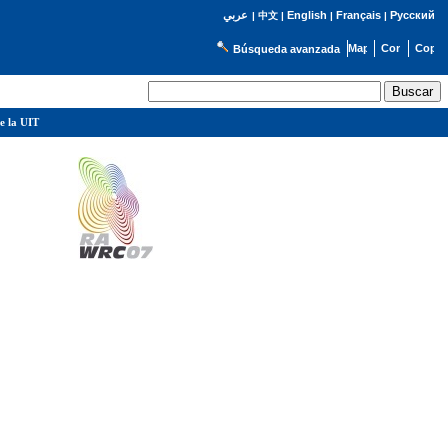
English
Français
Русский
عربي
|
中文
|
|
|
Búsqueda avanzada
e la UIT