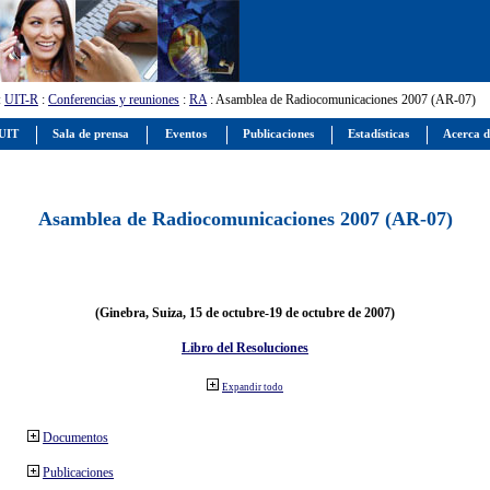
:
UIT-R
:
Conferencias y reuniones
:
RA
: Asamblea de Radiocomunicaciones 2007 (AR-07)
 UIT
Sala de prensa
Eventos
Publicaciones
Estadísticas
Acerca d
Asamblea de Radiocomunicaciones 2007 (AR-07)
(Ginebra, Suiza, 15 de octubre-19 de octubre de 2007)
Libro del Resoluciones
Expandir todo
Documentos
Publicaciones