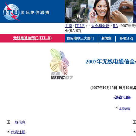
主页
:
ITU-R
； :
大会和会议
; :
RA
: 2007
会(RA-07)
无线电通信部门(ITU-R)
国际电联三大部门
新闻室
各项活动
2007年无线电通信全会(
(2007年10月15日-10月19日
«决议汇编»
全部收缩
一般信息
代表注册