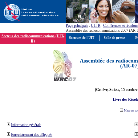
Page principale
:
UIT-R
:
Conférences et réunion
Assemblée des radiocommunications 2007 (AR-
Secteur des radiocommunications (UIT-
Secteurs de l'UIT
Salle de presse
E
R)
Assemblée des radiocom
(AR-07
(Genève, Suisse, 15 octobre
Livre des Résol
Masquer to
Information générale
Enregistrement des délégués