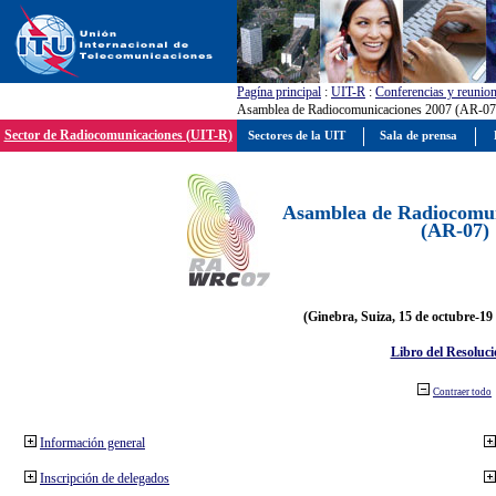
Pagína principal
:
UIT-R
:
Conferencias y reunio
Asamblea de Radiocomunicaciones 2007 (AR-07
Sector de Radiocomunicaciones (UIT-R)
Sectores de la UIT
Sala de prensa
Asamblea de Radiocomun
(AR-07)
(Ginebra, Suiza, 15 de octubre-19
Libro del Resoluci
Contraer todo
Información general
Inscripción de delegados