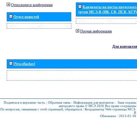
Относящиеся конференции
Кандидаты на посты председател
групп МСЭ-R (ИК, СК, ПСК, КГР)
Отдел новостей
Прочая информация
Для контакто
[Newsflashes]
Подняться в верхнюю часть
-
Обратная связь
-
Информация для контактов
-
Знак охраны
авторского права © МСЭ 2026
Все права сохранены
По вопросам, связанным с этой страницей, обращаться :
Координатор Web-страницы МСЭ-
R
Обновлено : 2013-01-30