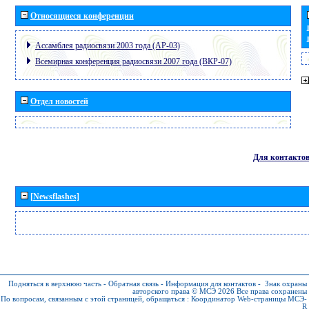
Относящиеся конференции
Ассамблея радиосвязи 2003 года (АР-03)
Всемирная конференция радиосвязи 2007 года (ВКР-07)
Отдел новостей
Для контакто
[Newsflashes]
Подняться в верхнюю часть
-
Обратная связь
-
Информация для контактов
-
Знак охраны
авторского права © МСЭ 2026
Все права сохранены
По вопросам, связанным с этой страницей, обращаться :
Координатор Web-страницы МСЭ-
R