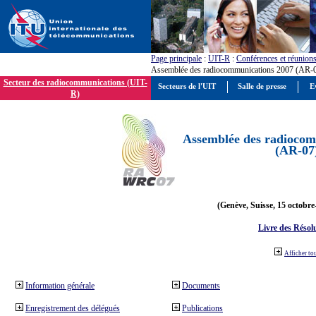
Page principale
:
UIT-R
:
Conférences et réunion
Assemblée des radiocommunications 2007 (AR-
Secteur des radiocommunications (UIT-
Secteurs de l'UIT
Salle de presse
E
R)
Assemblée des radiocom
(AR-07
(Genève, Suisse, 15 octobre
Livre des Résol
Afficher to
Information générale
Documents
Enregistrement des délégués
Publications