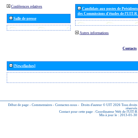
Conférences relatives
Candidats aux postes de Présidents 
des Commissions d'études de l'UIT-R
Salle de presse
Autres informations
Contacts
[Newsflashes]
Début de page
-
Commentaires
-
Contactez-nous
-
Droits d'auteur © UIT 2026
Tous droits
réservés
Contact pour cette page :
Coordinateur Web de l'UIT-R
Mis à jour le : 2013-01-30