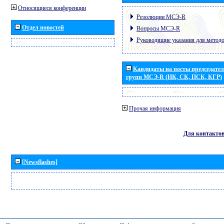
Относящиеся конференции
Резолюции МСЭ-R
Отдел новостей
Вопросы МСЭ-R
Руководящие указания для метод
Кандидаты на посты председател
групп МСЭ-R (ИК, СК, ПСК, КГР)
Прочая информация
Для контакто
[Newsflashes]