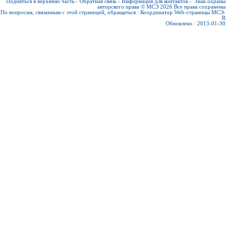
Подняться в верхнюю часть
-
Обратная связь
-
Информация для контактов
-
Знак охраны
авторского права © МСЭ 2026
Все права сохранены
По вопросам, связанным с этой страницей, обращаться :
Координатор Web-страницы МСЭ-
R
Обновлено : 2013-01-30