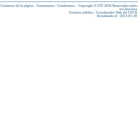
Comienzo de la página
-
Comentarios
-
Contáctenos
-
Copyright © UIT 2026
Reservados todos
los derechos
Contacto público :
Coordenador Web del UIT-R
Actualizado el : 2013-01-30