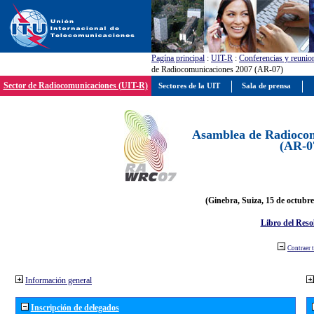
Pagína principal
:
UIT-R
:
Conferencias y reunio
de Radiocomunicaciones 2007 (AR-07)
Sector de Radiocomunicaciones (UIT-R)
Sectores de la UIT
Sala de prensa
Asamblea de Radiocom
(AR-0
(Ginebra, Suiza, 15 de octubre
Libro del Reso
Contraer 
Información general
Inscripción de delegados