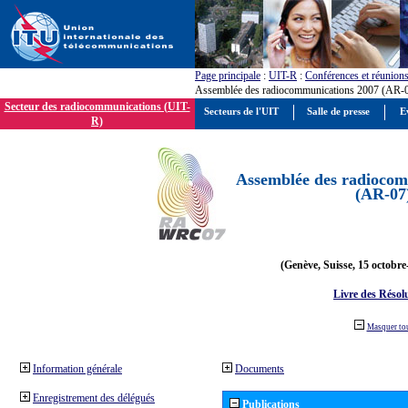
Page principale
:
UIT-R
:
Conférences et réunion
Assemblée des radiocommunications 2007 (AR-
Secteur des radiocommunications (UIT-
Secteurs de l'UIT
Salle de presse
E
R)
Assemblée des radiocom
(AR-07
(Genève, Suisse, 15 octobre
Livre des Résol
Masquer to
Information générale
Documents
Enregistrement des délégués
Publications