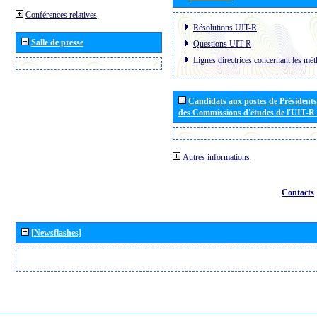
Conférences relatives
Résolutions UIT-R
Salle de presse
Questions UIT-R
Lignes directrices concernant les mét
Candidats aux postes de Présidents 
des Commissions d'études de l'UIT-R
Autres informations
Contacts
[Newsflashes]