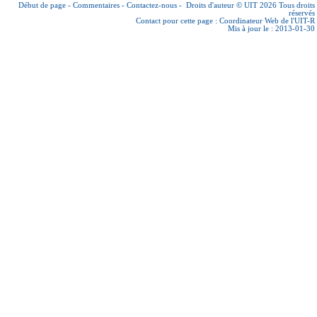
Début de page
-
Commentaires
-
Contactez-nous
-
Droits d'auteur © UIT 2026
Tous droits
réservés
Contact pour cette page :
Coordinateur Web de l'UIT-R
Mis à jour le : 2013-01-30