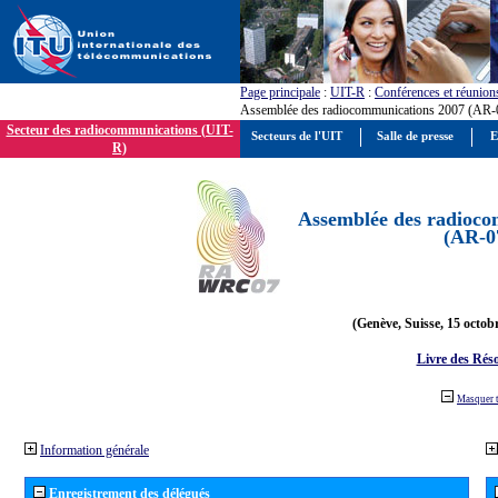
Page principale
:
UIT-R
:
Conférences et réunion
Assemblée des radiocommunications 2007 (AR-
Secteur des radiocommunications (UIT-
Secteurs de l'UIT
Salle de presse
E
R)
Assemblée des radioco
(AR-0
(Genève, Suisse, 15 octob
Livre des Réso
Masquer 
Information générale
Enregistrement des délégués