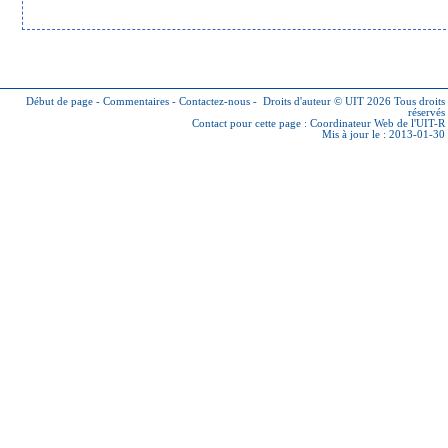
Début de page
-
Commentaires
-
Contactez-nous
-
Droits d'auteur © UIT 2026
Tous droits
réservés
Contact pour cette page :
Coordinateur Web de l'UIT-R
Mis à jour le : 2013-01-30