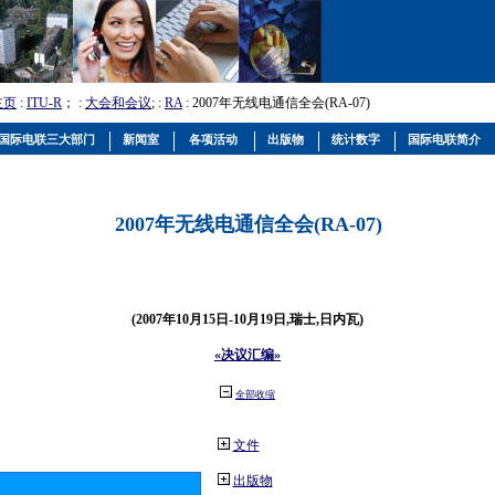
主页
:
ITU-R
； :
大会和会议
; :
RA
: 2007年无线电通信全会(RA-07)
国际电联三大部门
新闻室
各项活动
出版物
统计数字
国际电联简介
2007年无线电通信全会(RA-07)
(2007年10月15日-10月19日,瑞士,日内瓦)
«决议汇编»
全部收缩
文件
出版物