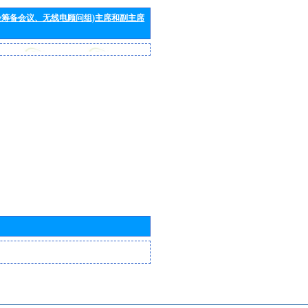
会筹备会议、无线电顾问组)主席和副主席