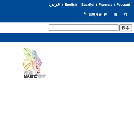
عربي
English
Español
Français
Русский
|
|
|
|
高级搜索