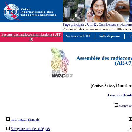
Page principale
:
UIT-R
:
Conférences et réunion
Assemblée des radiocommunications 2007 (AR-
Secteur des radiocommunications (UIT-
Secteurs de l'UIT
Salle de presse
E
R)
Assemblée des radiocom
(AR-07
(Genève, Suisse, 15 octobre
Livre des Résol
Masquer to
Information générale
Enregistrement des délégués