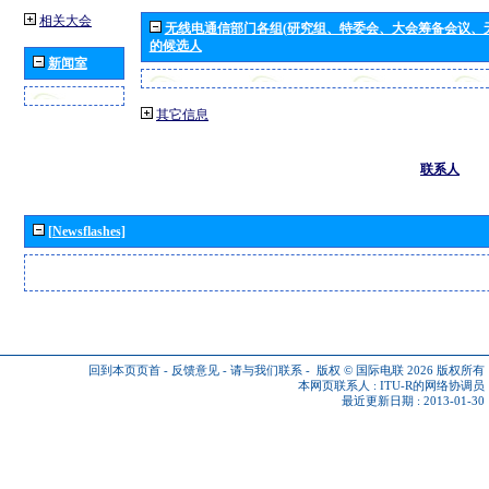
相关大会
无线电通信部门各组(研究组、特委会、大会筹备会议、
的候选人
新闻室
其它信息
联系人
[Newsflashes]
回到本页页首
-
反馈意见
-
请与我们联系
-
版权 © 国际电联 2026
版权所有
本网页联系人 :
ITU-R的网络协调员
最近更新日期 : 2013-01-30