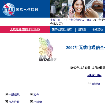
主页
:
ITU-R
； :
大会和会议
; :
RA
: 2007
会(RA-07)
无线电通信部门(ITU-R)
国际电联三大部门
新闻室
各项活动
2007年无线电通信全会(
(2007年10月15日-10月19日
«决议汇编»
全部展开
一般信息
文件
代表注册
出版物