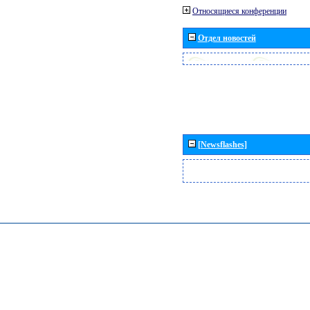
Относящиеся конференции
Отдел новостей
[Newsflashes]