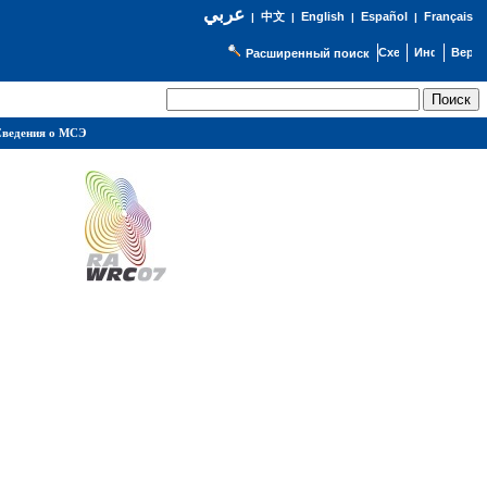
عربي
English
Español
Français
|
中文
|
|
|
Расширенный поиск
ведения о МСЭ