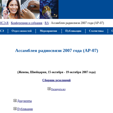
МСЭ-R
:
Конференции и собрания
:
RA
: Ассамблея радиосвязи 2007 года (АР-07)
МСЭ
Отдел новостей
Мероприятия
Публикации
Статистика
С
Ассамблея радиосвязи 2007 года (АР-07)
(Женева, Швейцария, 15 октября - 19 октября 2007 года)
Сборник резолюций
Расширить все
Документы
Публикации