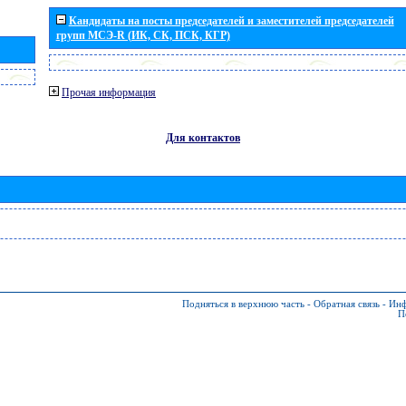
Кандидаты на посты председателей и заместителей председателей
групп МСЭ-R (ИК, СК, ПСК, КГР)
Прочая информация
Для контактов
Подняться в верхнюю часть
-
Обратная связь
-
Инф
П