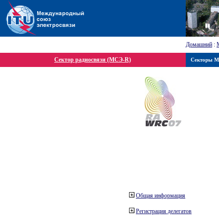
Домашний
:
Сектор радиосвязи (МСЭ-R)
Секторы 
Общая информация
Регистрация делегатов