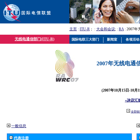
主页
:
ITU-R
； :
大会和会议
; :
RA
: 2007
无线电通信部门(ITU-R)
国际电联三大部门
新闻室
各项活动
2007年无线电通信
(2007年10月15日-10
«决议汇
全部收
一般信息
代表注册