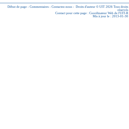
Début de page
-
Commentaires
-
Contactez-nous
-
Droits d'auteur © UIT 2026
Tous droits
réservés
Contact pour cette page :
Coordinateur Web de l'UIT-R
Mis à jour le : 2013-01-30