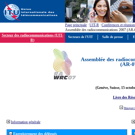
Page principale
:
UIT-R
:
Conférences et réunion
Assemblée des radiocommunications 2007 (AR-
Secteur des radiocommunications (UIT-
Secteurs de l'UIT
Salle de presse
E
R)
Assemblée des radioco
(AR-0
(Genève, Suisse, 15 octob
Livre des Réso
Masquer 
Information générale
Enregistrement des délégués