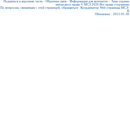
Подняться в верхнюю часть
-
Обратная связь
-
Информация для контактов
-
Знак охраны
авторского права © МСЭ 2026
Все права сохранены
По вопросам, связанным с этой страницей, обращаться :
Координатор Web-страницы МСЭ-
R
Обновлено : 2013-01-30